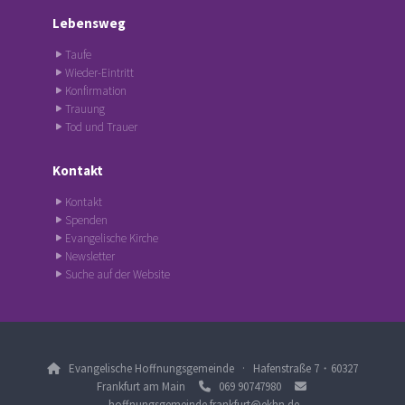
Lebensweg
Taufe
Wieder-Eintritt
Konfirmation
Trauung
Tod und Trauer
Kontakt
Kontakt
Spenden
Evangelische Kirche
Newsletter
Suche auf der Website
Evangelische Hoffnungsgemeinde · Hafenstraße 7・60327

Frankfurt am Main
‭069 90747980‬


hoffnungsgemeinde.frankfurt@ekhn.de