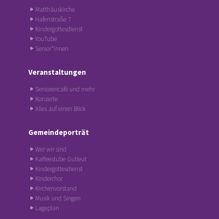
Matthäuskirche
Hafenstraße 7
Kindergottesdienst
YouTube
Senior*innen
Veranstaltungen
Seniorencafé und mehr
Konzerte
Alles auf einen Blick
Gemeindeporträt
Wer wir sind
Kaffeestube Gutleut
Kindergottesdienst
Kinderchor
Kirchenvorstand
Musik und Singen
Lageplan