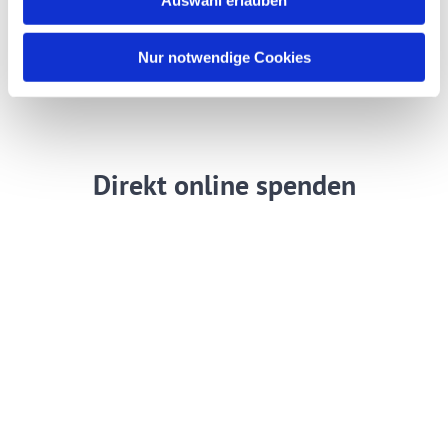
Auswahl erlauben
a
h
l
Nur notwendige Cookies
Direkt online spenden