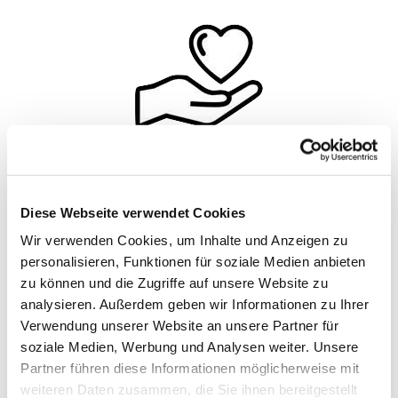
Unser Spendenkonto
Diese Webseite verwendet Cookies
Wir verwenden Cookies, um Inhalte und Anzeigen zu
personalisieren, Funktionen für soziale Medien anbieten
Dies ist unser Spendenkonto bei der Evangelischen
zu können und die Zugriffe auf unsere Website zu
Bank eG:
analysieren. Außerdem geben wir Informationen zu Ihrer
IBAN: DE26 5206 0410 0004 1007 94
Verwendung unserer Website an unsere Partner für
soziale Medien, Werbung und Analysen weiter. Unsere
BIC: GENODEF1EK1
Partner führen diese Informationen möglicherweise mit
Bitte geben Sie Ihren Namen und den
weiteren Daten zusammen, die Sie ihnen bereitgestellt