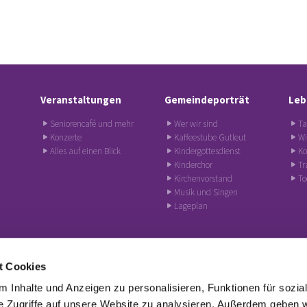
Veranstaltungen
Gemeindeporträt
Leb
Seniorencafé und mehr
Wer wir sind
Ta
Konzerte
Kaffeestube Gutleut
Wi
Alles auf einen Blick
Kindergottesdienst
Ko
Kinderchor
Tr
Kirchenvorstand
To
Musik und Singen
Lageplan
t Cookies
einde · Hafenstraße 7・60327 Frankfurt am Main
‭069 90747980‬
hoffnun


 Inhalte und Anzeigen zu personalisieren, Funktionen für sozia
e Zugriffe auf unsere Website zu analysieren. Außerdem geben w