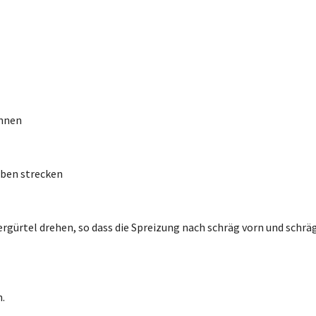
annen
oben strecken
ergürtel drehen, so dass die Spreizung nach schräg vorn und schr
n.