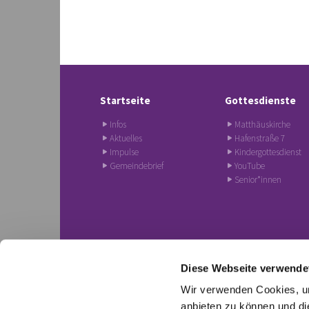
Startseite
Gottesdienste
Infos
Matthäuskirche
Aktuelles
Hafenstraße 7
Impulse
Kindergottesdienst
Gemeindebrief
YouTube
Senior*innen
Diese Webseite verwende
Evangelische Hoffnungsgem

Wir verwenden Cookies, um
anbieten zu können und di