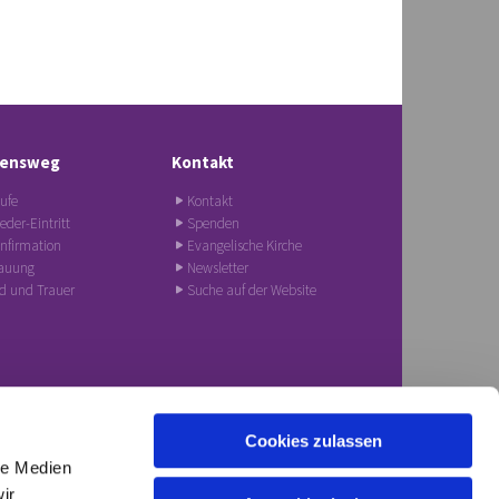
ensweg
Kontakt
ufe
Kontakt
eder-Eintritt
Spenden
nfirmation
Evangelische Kirche
auung
Newsletter
d und Trauer
Suche auf der Website
Cookies zulassen
gsgemeinde.frankfurt@ekhn.de
le Medien
ir