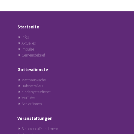
Startseite
Infos
Aktuelles
Impulse
Gemeindebrief
Gottesdienste
Matthäuskirche
Hafenstraße 7
Kindergottesdienst
YouTube
Senior*innen
Veranstaltungen
Seniorencafé und mehr