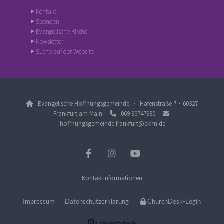
Kontakt
Spenden
Evangelische Kirche
Newsletter
Suche auf der Website
Evangelische Hoffnungsgemeinde · Hafenstraße 7・60327

Frankfurt am Main
‭069 90747980‬


hoffnungsgemeinde.frankfurt@ekhn.de
Kontaktinformationen
Impressum
Datenschutzerklärung
ChurchDesk-Login