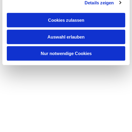
Details zeigen
s
a
u
Cookies zulassen
s
w
Auswahl erlauben
a
h
l
Nur notwendige Cookies