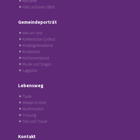
Konzerte
Alles auf einen Blick
Gemeindeporträt
Wer wir sind
Kaffeestube Gutleut
Kindergottesdienst
Kinderchor
Kirchenvorstand
Musik und Singen
Lageplan
Lebensweg
Taufe
Wieder-Eintritt
Konfirmation
Trauung
Tod und Trauer
Kontakt